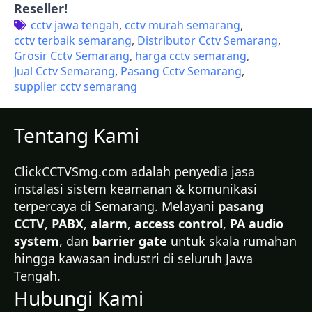
Reseller!
cctv jawa tengah
cctv murah semarang
cctv terbaik semarang
Distributor Cctv Semarang
Grosir Cctv Semarang
harga cctv semarang
Jual Cctv Semarang
Pasang Cctv Semarang
supplier cctv semarang
Tentang Kami
ClickCCTVSmg.com adalah penyedia jasa
instalasi sistem keamanan & komunikasi
terpercaya di Semarang. Melayani
pasang
CCTV
,
PABX
,
alarm
,
access control
,
PA audio
system
, dan
barrier gate
untuk skala rumahan
hingga kawasan industri di seluruh Jawa
Tengah.
Hubungi Kami