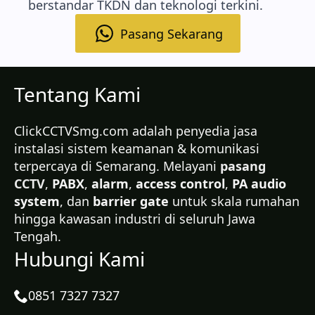
berstandar TKDN dan teknologi terkini.
Pasang Sekarang
Tentang Kami
ClickCCTVSmg.com adalah penyedia jasa
instalasi sistem keamanan & komunikasi
terpercaya di Semarang. Melayani
pasang
CCTV
,
PABX
,
alarm
,
access control
,
PA audio
system
, dan
barrier gate
untuk skala rumahan
hingga kawasan industri di seluruh Jawa
Tengah.
Hubungi Kami
0851 7327 7327