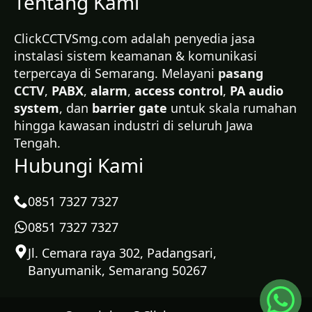
Tentang Kami
ClickCCTVSmg.com adalah penyedia jasa
instalasi sistem keamanan & komunikasi
terpercaya di Semarang. Melayani
pasang
CCTV
,
PABX
,
alarm
,
access control
,
PA audio
system
, dan
barrier gate
untuk skala rumahan
hingga kawasan industri di seluruh Jawa
Tengah.
Hubungi Kami
0851 7327 7327
0851 7327 7327
Jl. Cemara raya 302, Padangsari,
Banyumanik, Semarang 50267