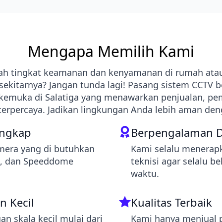
Mengapa Memilih Kami
h tingkat keamanan dan kenyamanan di rumah atau 
 sekitarnya? Jangan tunda lagi! Pasang sistem CCTV 
erkemuka di Salatiga yang menawarkan penjualan, p
erpercaya. Jadikan lingkungan Anda lebih aman den
engkap
Berpengalaman D
mera yang di butuhkan
Kami selalu menerapk
m, dan Speeddome
teknisi agar selalu be
waktu.
n Kecil
Kualitas Terbaik
 skala kecil mulai dari
Kami hanya menjual p