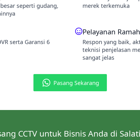
 besar seperti gudang,
merek terkemuka
ainnya
Pelayanan Rama
VR serta Garansi 6
Respon yang baik, akt
teknisi penjelasan m
sangat jelas
Pasang Sekarang
ang CCTV untuk Bisnis Anda di Salat