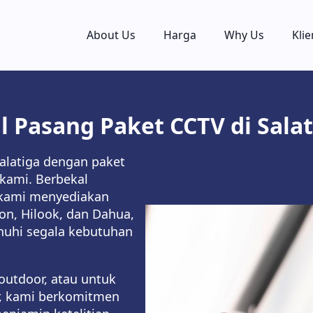
About Us
Harga
Why Us
Klie
l Pasang Paket CCTV di Sala
alatiga dengan paket
 kami. Berbekal
, kami menyediakan
ion, Hilook, dan Dahua,
uhi segala kebutuhan
outdoor, atau untuk
r, kami berkomitmen