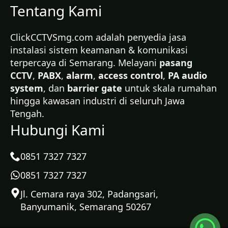
Tentang Kami
ClickCCTVSmg.com adalah penyedia jasa
instalasi sistem keamanan & komunikasi
terpercaya di Semarang. Melayani
pasang
CCTV
,
PABX
,
alarm
,
access control
,
PA audio
system
, dan
barrier gate
untuk skala rumahan
hingga kawasan industri di seluruh Jawa
Tengah.
Hubungi Kami
0851 7327 7327
0851 7327 7327
Jl. Cemara raya 302, Padangsari,
Banyumanik, Semarang 50267