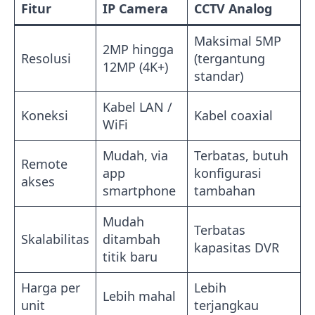
Fitur
IP Camera
CCTV Analog
Maksimal 5MP
2MP hingga
Resolusi
(tergantung
12MP (4K+)
standar)
Kabel LAN /
Koneksi
Kabel coaxial
WiFi
Mudah, via
Terbatas, butuh
Remote
app
konfigurasi
akses
smartphone
tambahan
Mudah
Terbatas
Skalabilitas
ditambah
kapasitas DVR
titik baru
Harga per
Lebih
Lebih mahal
unit
terjangkau