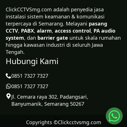
ClickCCTVSmg.com adalah penyedia jasa
instalasi sistem keamanan & komunikasi
terpercaya di Semarang. Melayani
pasang
CCTV
,
PABX
,
alarm
,
access control
,
PA audio
system
, dan
barrier gate
untuk skala rumahan
hingga kawasan industri di seluruh Jawa
Tengah.
Hubungi Kami
0851 7327 7327
0851 7327 7327
Jl. Cemara raya 302, Padangsari,
Banyumanik, Semarang 50267
Copyrights ©
Clickcctvsmg.com