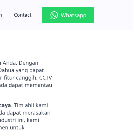
Whatsapp
n
Contact
n Anda. Dengan
 Dahua yang dapat
-fitur canggih, CCTV
Anda dapat memantau
caya
. Tim ahli kami
nda dapat merasakan
ustri ini, kami
men untuk