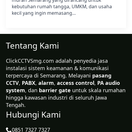
murah Semarang yang dirancang untuk
kebutuhan rumah tangga, UMKM, dan usaha
kecil yang ingin memasang…
Tentang Kami
ClickCCTVSmg.com adalah penyedia jasa
instalasi sistem keamanan & komunikasi
terpercaya di Semarang. Melayani
pasang
CCTV
,
PABX
,
alarm
,
access control
,
PA audio
system
, dan
barrier gate
untuk skala rumahan
hingga kawasan industri di seluruh Jawa
Tengah.
Hubungi Kami
0851 7327 7327