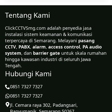
Tentang Kami
ClickCCTVSmg.com adalah penyedia jasa
instalasi sistem keamanan & komunikasi
terpercaya di Semarang. Melayani
pasang
CCTV
,
PABX
,
alarm
,
access control
,
PA audio
system
, dan
barrier gate
untuk skala rumahan
hingga kawasan industri di seluruh Jawa
Tengah.
Hubungi Kami
0851 7327 7327
0851 7327 7327
Jl. Cemara raya 302, Padangsari,
Banyumanik, Semarang 50267