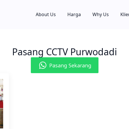
About Us
Harga
Why Us
Klie
Pasang CCTV Purwodadi
Pasang Sekarang