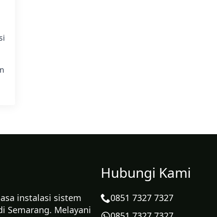
si
an
Hubungi Kami
sa instalasi sistem
0851 7327 7327
di Semarang. Melayani
0851 7327 7327