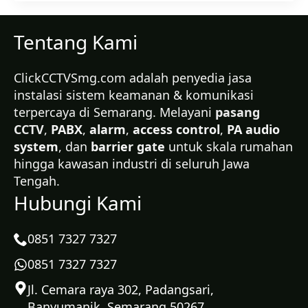
Tentang Kami
ClickCCTVSmg.com adalah penyedia jasa
instalasi sistem keamanan & komunikasi
terpercaya di Semarang. Melayani
pasang
CCTV
,
PABX
,
alarm
,
access control
,
PA audio
system
, dan
barrier gate
untuk skala rumahan
hingga kawasan industri di seluruh Jawa
Tengah.
Hubungi Kami
0851 7327 7327
0851 7327 7327
Jl. Cemara raya 302, Padangsari,
Banyumanik, Semarang 50267