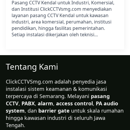
Pasang CCTV Kendal untuk Industri, Komersial,
dan Institusi ClickCCTVsmg.com menyediakan
layanan pasang CCTV Kendal untuk kawasan
industri, area komersial, perumahan, institusi
pendidikan, hingga fasilitas pemerintahan.
Setiap instalasi dikerjakan oleh teknisi…
Tentang Kami
ClickCCTVSmg.com adalah penyedia jasa
instalasi sistem keamanan & komunikasi
terpercaya di Semarang. Melayani
pasang
CCTV
,
PABX
,
alarm
,
access control
,
PA audio
system
, dan
barrier gate
untuk skala rumahan
hingga kawasan industri di seluruh Jawa
Tengah.