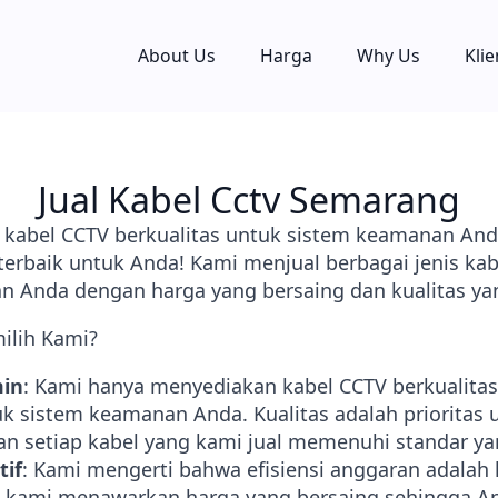
About Us
Harga
Why Us
Klie
Jual Kabel Cctv Semarang
abel CCTV berkualitas untuk sistem keamanan And
 terbaik untuk Anda! Kami menjual berbagai jenis ka
 Anda dengan harga yang bersaing dan kualitas yan
lih Kami?
min
: Kami hanya menyediakan kabel CCTV berkualitas
k sistem keamanan Anda. Kualitas adalah prioritas
n setiap kabel yang kami jual memenuhi standar yan
tif
: Kami mengerti bahwa efisiensi anggaran adalah 
u, kami menawarkan harga yang bersaing sehingga A