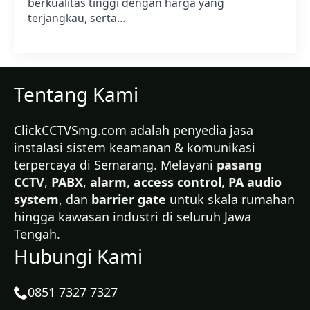
berkualitas tinggi dengan harga yang
terjangkau, serta…
Tentang Kami
ClickCCTVSmg.com adalah penyedia jasa
instalasi sistem keamanan & komunikasi
terpercaya di Semarang. Melayani
pasang
CCTV
,
PABX
,
alarm
,
access control
,
PA audio
system
, dan
barrier gate
untuk skala rumahan
hingga kawasan industri di seluruh Jawa
Tengah.
Hubungi Kami
0851 7327 7327