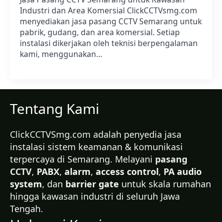
Industri dan Area Komersial ClickCCTVsmg.com
menyediakan jasa pasang CCTV Semarang untuk
pabrik, gudang, dan area komersial. Setiap
instalasi dikerjakan oleh teknisi berpengalaman
kami, menggunakan…
Tentang Kami
ClickCCTVSmg.com adalah penyedia jasa
instalasi sistem keamanan & komunikasi
terpercaya di Semarang. Melayani
pasang
CCTV
,
PABX
,
alarm
,
access control
,
PA audio
system
, dan
barrier gate
untuk skala rumahan
hingga kawasan industri di seluruh Jawa
Tengah.