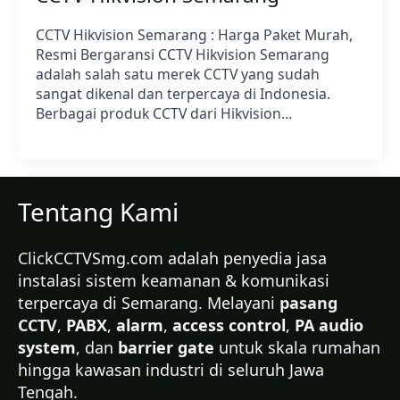
CCTV Hikvision Semarang : Harga Paket Murah,
Resmi Bergaransi CCTV Hikvision Semarang
adalah salah satu merek CCTV yang sudah
sangat dikenal dan terpercaya di Indonesia.
Berbagai produk CCTV dari Hikvision…
Tentang Kami
ClickCCTVSmg.com adalah penyedia jasa
instalasi sistem keamanan & komunikasi
terpercaya di Semarang. Melayani
pasang
CCTV
,
PABX
,
alarm
,
access control
,
PA audio
system
, dan
barrier gate
untuk skala rumahan
hingga kawasan industri di seluruh Jawa
Tengah.