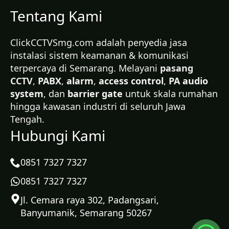
Tentang Kami
ClickCCTVSmg.com adalah penyedia jasa
instalasi sistem keamanan & komunikasi
terpercaya di Semarang. Melayani
pasang
CCTV
,
PABX
,
alarm
,
access control
,
PA audio
system
, dan
barrier gate
untuk skala rumahan
hingga kawasan industri di seluruh Jawa
Tengah.
Hubungi Kami
0851 7327 7327
0851 7327 7327
Jl. Cemara raya 302, Padangsari,
Banyumanik, Semarang 50267