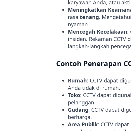
karyawan Anda, atau aktiv
Meningkatkan Keaman
rasa
tenang
. Mengetahu
nyaman.
Mencegah Kecelakaan
:
insiden. Rekaman CCTV d
langkah-langkah pencega
Contoh Penerapan C
Rumah
: CCTV dapat dig
Anda tidak di rumah.
Toko
: CCTV dapat digun
pelanggan.
Gudang
: CCTV dapat di
berharga.
Area Publik
: CCTV dapat