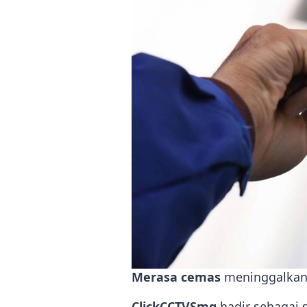
Merasa cemas
meninggalkan 
ClickCCTVSmg
hadir sebagai