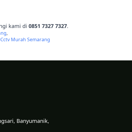
gi kami di
0851 7327 7327
.
ang
l Cctv Murah Semarang
ngsari, Banyumanik,