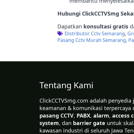
membantu menyelesaikan
Hubungi ClickCCTVSmg Seka
Dapatkan
konsultasi gratis
d
Distributor Cctv Semarang
Gr
Pasang Cctv Murah Semarang
Pa
Tentang Kami
ClickCCTVSmg.com adalah penyedia ja
keamanan & komunikasi terpercaya 
pasang CCTV
,
PABX
,
alarm
,
access c
system
, dan
barrier gate
untuk ska
kawasan industri di seluruh Jawa Ten