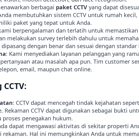
menawarkan berbagai
paket CCTV
yang dapat disesu
Anda membutuhkan sistem CCTV untuk rumah kecil, 
iliki paket yang tepat untuk Anda.
i kami berpengalaman dan terlatih untuk memastik
kan melakukan survey terlebih dahulu untuk memah
dipasang dengan benar dan sesuai dengan standar
ma
: Kami menyediakan layanan pelanggan yang rama
ertanyaan atau masalah apa pun. Tim customer se
telepon, email, maupun chat online.
 CCTV:
atan
: CCTV dapat mencegah tindak kejahatan seper
e. Rekaman CCTV dapat digunakan sebagai bukti un
 proses penegakan hukum.
nda dapat mengawasi aktivitas di sekitar properti And
ui rekaman. Hal ini memungkinkan Anda untuk mema