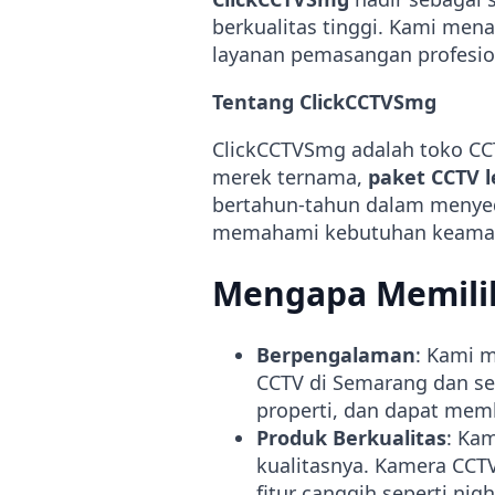
berkualitas tinggi. Kami me
layanan pemasangan profesio
Tentang ClickCCTVSmg
ClickCCTVSmg adalah toko CC
merek ternama,
paket CCTV 
bertahun-tahun dalam menyed
memahami kebutuhan keamanan
Mengapa Memili
Berpengalaman
: Kami 
CCTV di Semarang dan s
properti, dan dapat memb
Produk Berkualitas
: Ka
kualitasnya. Kamera CCTV
fitur canggih seperti nig