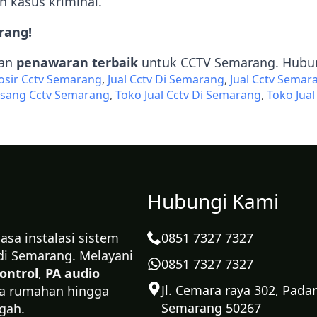
 kasus kriminal.
rang!
an
penawaran terbaik
untuk CCTV Semarang. Hubun
osir Cctv Semarang
Jual Cctv Di Semarang
Jual Cctv Semar
sang Cctv Semarang
Toko Jual Cctv Di Semarang
Toko Jua
Hubungi Kami
sa instalasi sistem
0851 7327 7327
di Semarang. Melayani
0851 7327 7327
ontrol
,
PA audio
Jl. Cemara raya 302, Pada
la rumahan hingga
Semarang 50267
gah.