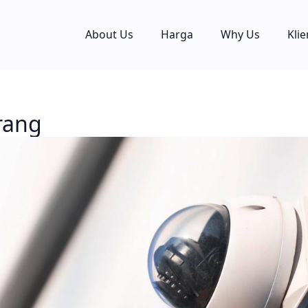
About Us
Harga
Why Us
Klie
rang