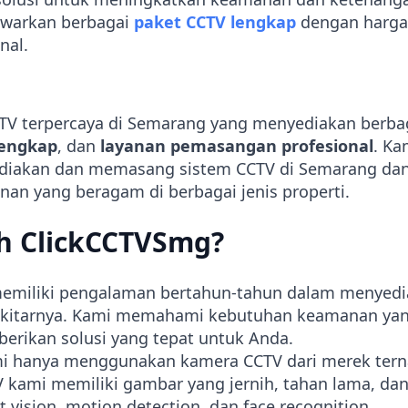
nawarkan berbagai
paket CCTV lengkap
dengan harga
nal.
TV terpercaya di Semarang yang menyediakan berb
lengkap
, dan
layanan pemasangan profesional
. Ka
iakan dan memasang sistem CCTV di Semarang dan 
 yang beragam di berbagai jenis properti.
h ClickCCTVSmg?
memiliki pengalaman bertahun-tahun dalam menyed
ekitarnya. Kami memahami kebutuhan keamanan yang
erikan solusi yang tepat untuk Anda.
mi hanya menggunakan kamera CCTV dari merek tern
 kami memiliki gambar yang jernih, tahan lama, da
ht vision, motion detection, dan face recognition.